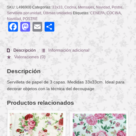
SKU:
L496900
Categorías:
33x33
,
Cocina
,
Mensajes
,
Navidad
,
Postre
,
Servilleta por unidad
,
Últimas unidades
Etiquetas:
CENEFA
,
COCINA
,
Navidad
,
POSTRE
Facebook
Mastodon
Email
Compartir
Descripción
Información adicional
Valoraciones (0)
Descripción
Servilleta de papel de 3 capas. Medidas 33x33cm. Ideal para
decorar objetos con la técnica del decoupage.
Productos relacionados