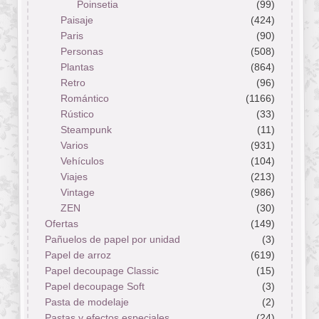
Poinsetia
(99)
Paisaje
(424)
Paris
(90)
Personas
(508)
Plantas
(864)
Retro
(96)
Romántico
(1166)
Rústico
(33)
Steampunk
(11)
Varios
(931)
Vehículos
(104)
Viajes
(213)
Vintage
(986)
ZEN
(30)
Ofertas
(149)
Pañuelos de papel por unidad
(3)
Papel de arroz
(619)
Papel decoupage Classic
(15)
Papel decoupage Soft
(3)
Pasta de modelaje
(2)
Pastas y efectos especiales
(24)