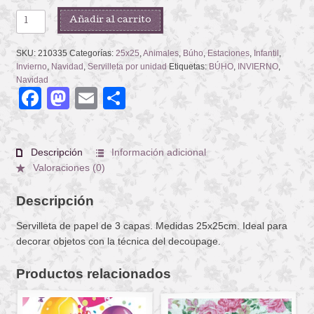
CHOUETTE
Añadir al carrito
DE
NEIGE
SKU:
210335
Categorías:
25x25
,
Animales
,
Búho
,
Estaciones
,
Infantil
,
cantidad
Invierno
,
Navidad
,
Servilleta por unidad
Etiquetas:
BÚHO
,
INVIERNO
,
Navidad
Facebook
Mastodon
Email
Compartir
Descripción
Información adicional
Valoraciones (0)
Descripción
Servilleta de papel de 3 capas. Medidas 25x25cm. Ideal para
decorar objetos con la técnica del decoupage.
Productos relacionados