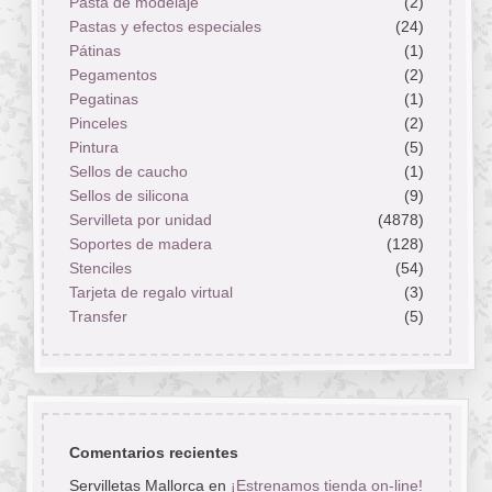
Pasta de modelaje
(2)
Pastas y efectos especiales
(24)
Pátinas
(1)
Pegamentos
(2)
Pegatinas
(1)
Pinceles
(2)
Pintura
(5)
Sellos de caucho
(1)
Sellos de silicona
(9)
Servilleta por unidad
(4878)
Soportes de madera
(128)
Stenciles
(54)
Tarjeta de regalo virtual
(3)
Transfer
(5)
Comentarios recientes
Servilletas Mallorca
en
¡Estrenamos tienda on-line!