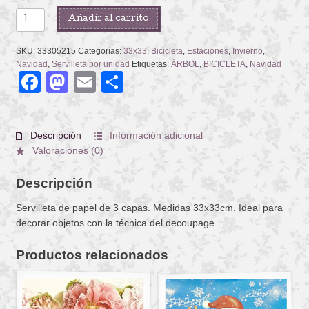
CARGO
Añadir al carrito
BIKE
cantidad
SKU:
33305215
Categorías:
33x33
,
Bicicleta
,
Estaciones
,
Invierno
,
Navidad
,
Servilleta por unidad
Etiquetas:
ÁRBOL
,
BICICLETA
,
Navidad
Facebook
Mastodon
Email
Compartir
Descripción
Información adicional
Valoraciones (0)
Descripción
Servilleta de papel de 3 capas. Medidas 33x33cm. Ideal para
decorar objetos con la técnica del decoupage.
Productos relacionados