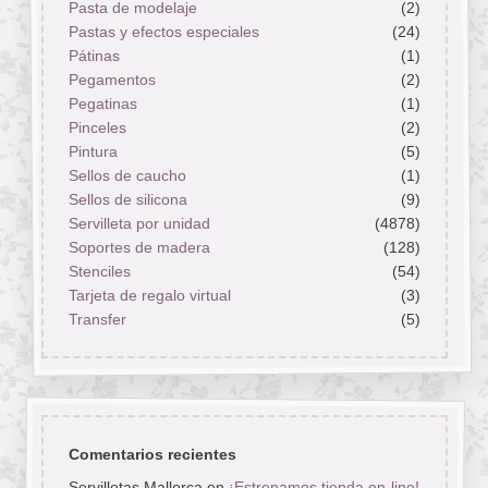
Pasta de modelaje
(2)
Pastas y efectos especiales
(24)
Pátinas
(1)
Pegamentos
(2)
Pegatinas
(1)
Pinceles
(2)
Pintura
(5)
Sellos de caucho
(1)
Sellos de silicona
(9)
Servilleta por unidad
(4878)
Soportes de madera
(128)
Stenciles
(54)
Tarjeta de regalo virtual
(3)
Transfer
(5)
Comentarios recientes
Servilletas Mallorca
en
¡Estrenamos tienda on-line!