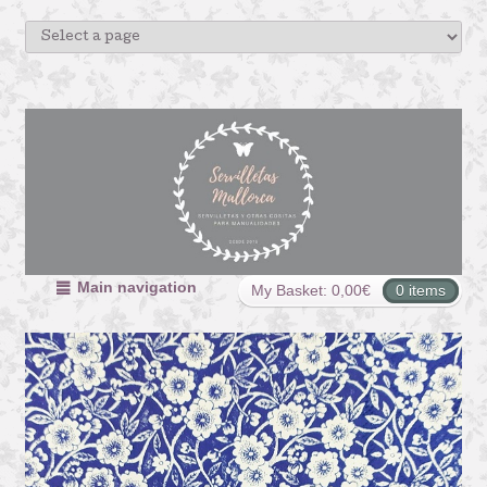
Main navigation
My Basket:
0,00
€
0 items