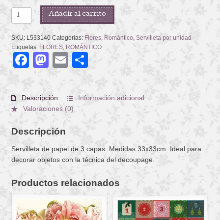
CALICO
Añadir al carrito
BLUE
cantidad
SKU:
L533140
Categorías:
Flores
,
Romántico
,
Servilleta por unidad
Etiquetas:
FLORES
,
ROMÁNTICO
Facebook
Mastodon
Email
Compartir
Descripción
Información adicional
Valoraciones (0)
Descripción
Servilleta de papel de 3 capas. Medidas 33x33cm. Ideal para
decorar objetos con la técnica del decoupage.
Productos relacionados