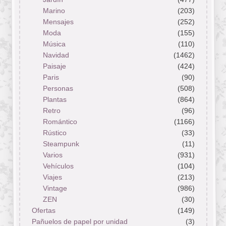
Marino
(203)
Mensajes
(252)
Moda
(155)
Música
(110)
Navidad
(1462)
Paisaje
(424)
Paris
(90)
Personas
(508)
Plantas
(864)
Retro
(96)
Romántico
(1166)
Rústico
(33)
Steampunk
(11)
Varios
(931)
Vehículos
(104)
Viajes
(213)
Vintage
(986)
ZEN
(30)
Ofertas
(149)
Pañuelos de papel por unidad
(3)