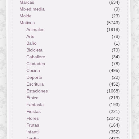
Marcas
(634)
Mixed media
(9)
Molde
(23)
Motivos
(5743)
Animales
(1918)
Arte
(78)
Baño
(1)
Bicicleta
(79)
Caballero
(34)
Ciudades
(78)
Cocina
(495)
Deporte
(22)
Escritura
(452)
Estaciones
(1668)
Étnico
(219)
Fantasía
(193)
Fiestas
(221)
Flores
(2040)
Frutas
(164)
Infantil
(352)
Jardín
(477)