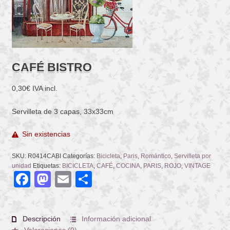
CAFÉ BISTRO
0,30
€
IVA incl.
Servilleta de 3 capas, 33x33cm
Sin existencias
SKU:
R0414CABI
Categorías:
Bicicleta
,
Paris
,
Romántico
,
Servilleta por
unidad
Etiquetas:
BICICLETA
,
CAFÉ
,
COCINA
,
PARIS
,
ROJO
,
VINTAGE
Facebook
Mastodon
Email
Compartir
Descripción
Información adicional