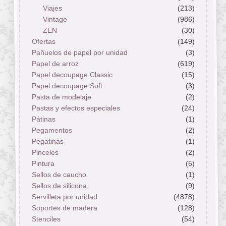
Viajes
(213)
Vintage
(986)
ZEN
(30)
Ofertas
(149)
Pañuelos de papel por unidad
(3)
Papel de arroz
(619)
Papel decoupage Classic
(15)
Papel decoupage Soft
(3)
Pasta de modelaje
(2)
Pastas y efectos especiales
(24)
Pátinas
(1)
Pegamentos
(2)
Pegatinas
(1)
Pinceles
(2)
Pintura
(5)
Sellos de caucho
(1)
Sellos de silicona
(9)
Servilleta por unidad
(4878)
Soportes de madera
(128)
Stenciles
(54)