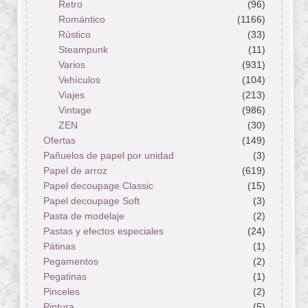
Retro
(96)
Romántico
(1166)
Rústico
(33)
Steampunk
(11)
Varios
(931)
Vehículos
(104)
Viajes
(213)
Vintage
(986)
ZEN
(30)
Ofertas
(149)
Pañuelos de papel por unidad
(3)
Papel de arroz
(619)
Papel decoupage Classic
(15)
Papel decoupage Soft
(3)
Pasta de modelaje
(2)
Pastas y efectos especiales
(24)
Pátinas
(1)
Pegamentos
(2)
Pegatinas
(1)
Pinceles
(2)
Pintura
(5)