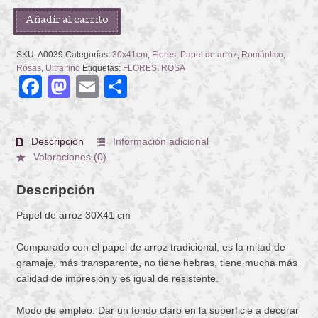
BEAUTIFUL
Añadir al carrito
ROSES
cantidad
SKU:
A0039
Categorías:
30x41cm
,
Flores
,
Papel de arroz
,
Romántico
,
Rosas
,
Ultra fino
Etiquetas:
FLORES
,
ROSA
Facebook
Mastodon
Email
Compartir
Descripción
Información adicional
Valoraciones (0)
Descripción
Papel de arroz 30X41 cm
Comparado con el papel de arroz tradicional, es la mitad de
gramaje, más transparente, no tiene hebras, tiene mucha más
calidad de impresión y es igual de resistente.
Modo de empleo: Dar un fondo claro en la superficie a decorar