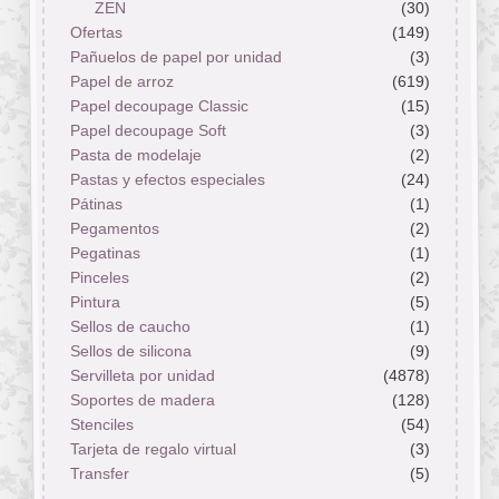
ZEN
(30)
Ofertas
(149)
Pañuelos de papel por unidad
(3)
Papel de arroz
(619)
Papel decoupage Classic
(15)
Papel decoupage Soft
(3)
Pasta de modelaje
(2)
Pastas y efectos especiales
(24)
Pátinas
(1)
Pegamentos
(2)
Pegatinas
(1)
Pinceles
(2)
Pintura
(5)
Sellos de caucho
(1)
Sellos de silicona
(9)
Servilleta por unidad
(4878)
Soportes de madera
(128)
Stenciles
(54)
Tarjeta de regalo virtual
(3)
Transfer
(5)