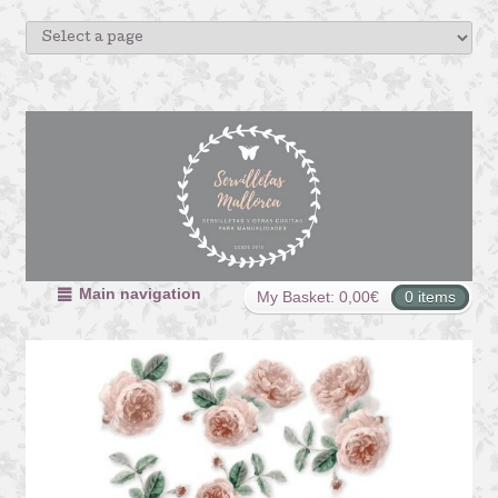
Main navigation
My Basket:
0,00
€
0 items