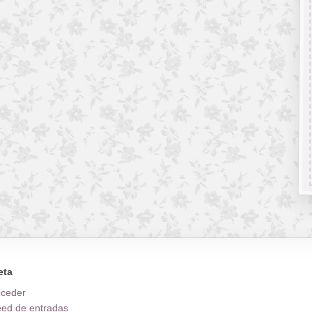
eta
cceder
ed de entradas