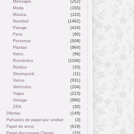
Mensajes
(252)
Moda
(155)
Música
(110)
Navidad
(1462)
Paisaje
(424)
Paris
(90)
Personas
(508)
Plantas
(864)
Retro
(96)
Romántico
(1166)
Rústico
(33)
Steampunk
(11)
Varios
(931)
Vehículos
(104)
Viajes
(213)
Vintage
(986)
ZEN
(30)
Ofertas
(149)
Pañuelos de papel por unidad
(3)
Papel de arroz
(619)
Papel decoupage Classic
(15)