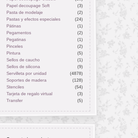
Papel decoupage Soft
(3)
Pasta de modelaje
(2)
Pastas y efectos especiales
(24)
Pátinas
(1)
Pegamentos
(2)
Pegatinas
(1)
Pinceles
(2)
Pintura
(5)
Sellos de caucho
(1)
Sellos de silicona
(9)
Servilleta por unidad
(4878)
Soportes de madera
(128)
Stenciles
(54)
Tarjeta de regalo virtual
(3)
Transfer
(5)