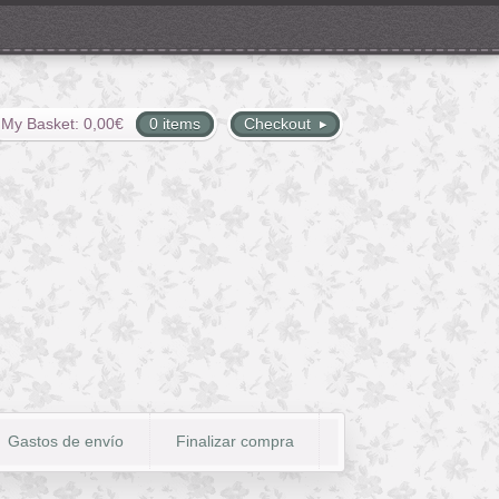
My Basket:
0,00
€
0 items
Checkout
Gastos de envío
Finalizar compra