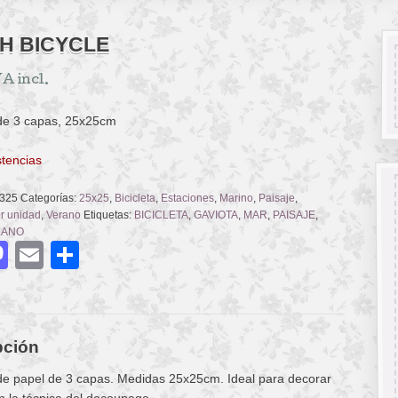
H BICYCLE
A incl.
 de 3 capas, 25x25cm
stencias
325
Categorías:
25x25
,
Bicicleta
,
Estaciones
,
Marino
,
Paisaje
,
or unidad
,
Verano
Etiquetas:
BICICLETA
,
GAVIOTA
,
MAR
,
PAISAJE
,
RANO
acebook
Mastodon
Email
Compartir
pción
 de papel de 3 capas. Medidas 25x25cm. Ideal para decorar
n la técnica del decoupage.