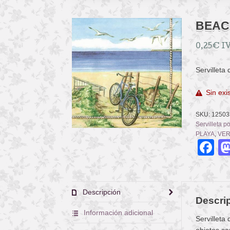
BEAC
0,25
€
IV
Servilleta
Sin exi
SKU:
12503
Servilleta p
PLAYA
,
VE
F
Descripción
Descri
Información adicional
Servilleta
objetos co