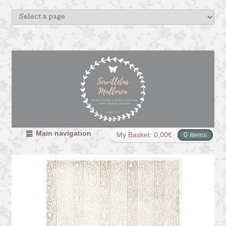
Main navigation
My Basket:
0,00
€
0 items