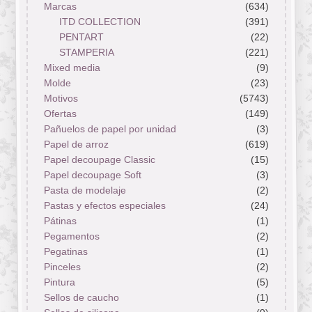
Marcas
(634)
ITD COLLECTION
(391)
PENTART
(22)
STAMPERIA
(221)
Mixed media
(9)
Molde
(23)
Motivos
(5743)
Ofertas
(149)
Pañuelos de papel por unidad
(3)
Papel de arroz
(619)
Papel decoupage Classic
(15)
Papel decoupage Soft
(3)
Pasta de modelaje
(2)
Pastas y efectos especiales
(24)
Pátinas
(1)
Pegamentos
(2)
Pegatinas
(1)
Pinceles
(2)
Pintura
(5)
Sellos de caucho
(1)