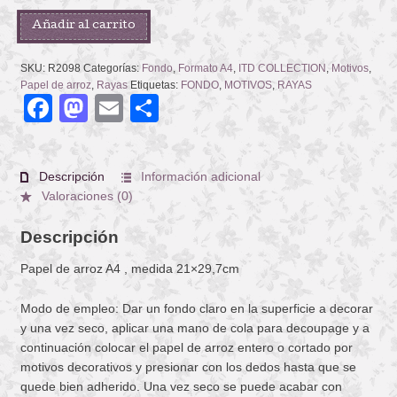
BAROQUE
Añadir al carrito
STRIPES
CREAM
SKU:
R2098
Categorías:
Fondo
,
Formato A4
,
ITD COLLECTION
,
Motivos
,
cantidad
Papel de arroz
,
Rayas
Etiquetas:
FONDO
,
MOTIVOS
,
RAYAS
Facebook
Mastodon
Email
Compartir
Descripción
Información adicional
Valoraciones (0)
Descripción
Papel de arroz A4 , medida 21×29,7cm
Modo de empleo: Dar un fondo claro en la superficie a decorar
y una vez seco, aplicar una mano de cola para decoupage y a
continuación colocar el papel de arroz entero o cortado por
motivos decorativos y presionar con los dedos hasta que se
quede bien adherido. Una vez seco se puede acabar con