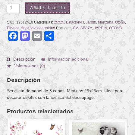
AUTUMN
Añadir al carrito
GARDENING
cantidad
SKU:
12512410
Categorías:
25x25
,
Estaciones
,
Jardín
,
Manzana
,
Otoño
,
Plantas
,
Servilleta por unidad
Etiquetas:
CALABAZA
,
JARDÍN
,
OTOÑO
Facebook
Mastodon
Email
Compartir
Descripción
Información adicional
Valoraciones (0)
Descripción
Servilleta de papel de 3 capas. Medidas 25x25cm. Ideal para
decorar objetos con la técnica del decoupage.
Productos relacionados