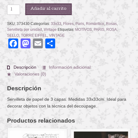
ART
Añadir al carrito
PARISIENNE
cantidad
SKU:
373430
Categorías:
33x33
,
Flores
,
Paris
,
Romántico
,
Rosas
,
Servilleta por unidad
,
Vintage
Etiquetas:
MOTIVOS
,
PARIS
,
ROSA
,
SELLO
,
TORRE EIFFEL
,
VINTAGE
Facebook
Mastodon
Email
Compartir
Descripción
Información adicional
Valoraciones (0)
Descripción
Servilleta de papel de 3 capas. Medidas 33x33cm. Ideal para
decorar objetos con la técnica del decoupage.
Productos relacionados