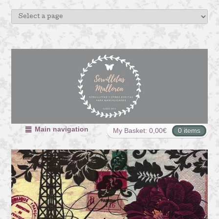
Main navigation
My Basket:
0,00
€
0 items