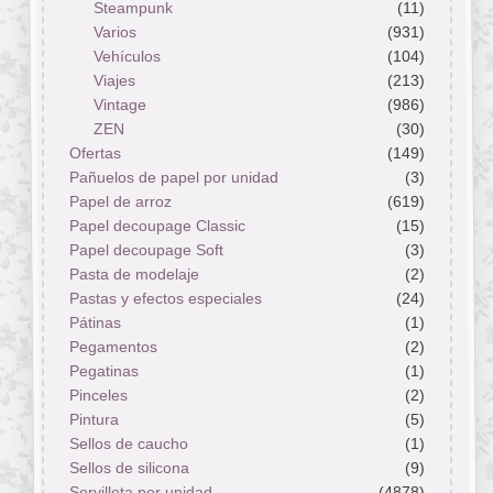
Steampunk
(11)
Varios
(931)
Vehículos
(104)
Viajes
(213)
Vintage
(986)
ZEN
(30)
Ofertas
(149)
Pañuelos de papel por unidad
(3)
Papel de arroz
(619)
Papel decoupage Classic
(15)
Papel decoupage Soft
(3)
Pasta de modelaje
(2)
Pastas y efectos especiales
(24)
Pátinas
(1)
Pegamentos
(2)
Pegatinas
(1)
Pinceles
(2)
Pintura
(5)
Sellos de caucho
(1)
Sellos de silicona
(9)
Servilleta por unidad
(4878)