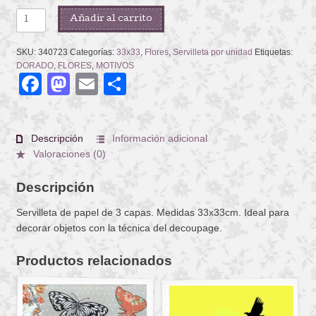
ARABESQUE
Añadir al carrito
WHITE
GOLD
SKU:
340723
Categorías:
33x33
,
Flores
,
Servilleta por unidad
Etiquetas:
cantidad
DORADO
,
FLORES
,
MOTIVOS
Facebook
Mastodon
Email
Compartir
Descripción
Información adicional
Valoraciones (0)
Descripción
Servilleta de papel de 3 capas. Medidas 33x33cm. Ideal para
decorar objetos con la técnica del decoupage.
Productos relacionados