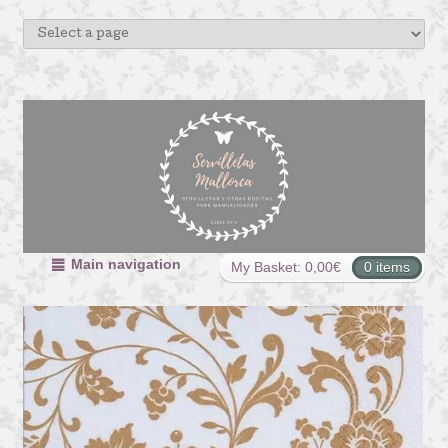
Main navigation
My Basket:
0,00
€
0 items