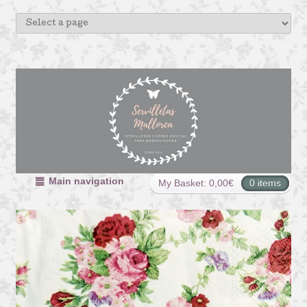
Main navigation
My Basket:
0,00
€
0 items