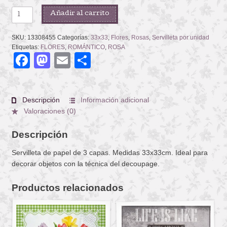
ANTOINETTE
Añadir al carrito
cantidad
SKU:
13308455
Categorías:
33x33
,
Flores
,
Rosas
,
Servilleta por unidad
Etiquetas:
FLORES
,
ROMÁNTICO
,
ROSA
Facebook
Mastodon
Email
Compartir
Descripción
Información adicional
Valoraciones (0)
Descripción
Servilleta de papel de 3 capas. Medidas 33x33cm. Ideal para
decorar objetos con la técnica del decoupage.
Productos relacionados