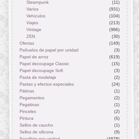
Steampunk
(11)
Varios
(931)
Vehículos
(104)
Viajes
(213)
Vintage
(986)
ZEN
(30)
Ofertas
(149)
Pañuelos de papel por unidad
(3)
Papel de arroz
(619)
Papel decoupage Classic
(15)
Papel decoupage Soft
(3)
Pasta de modelaje
(2)
Pastas y efectos especiales
(24)
Pátinas
(1)
Pegamentos
(2)
Pegatinas
(1)
Pinceles
(2)
Pintura
(5)
Sellos de caucho
(1)
Sellos de silicona
(9)
Servilleta por unidad
(4878)