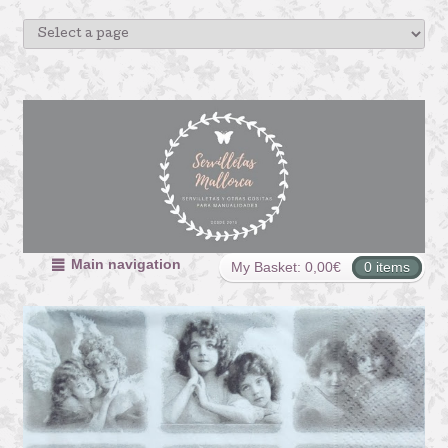
Main navigation
My Basket:
0,00
€
0 items