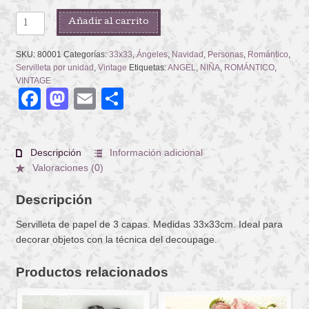
ANGELS
Añadir al carrito
COLLAGE
cantidad
SKU:
80001
Categorías:
33x33
,
Ángeles
,
Navidad
,
Personas
,
Romántico
,
Servilleta por unidad
,
Vintage
Etiquetas:
ANGEL
,
NIÑA
,
ROMÁNTICO
,
VINTAGE
Facebook
Mastodon
Email
Compartir
Descripción
Información adicional
Valoraciones (0)
Descripción
Servilleta de papel de 3 capas. Medidas 33x33cm. Ideal para
decorar objetos con la técnica del decoupage.
Productos relacionados