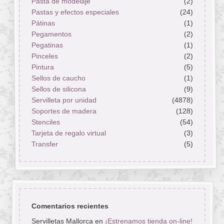
Pasta de modelaje
(2)
Pastas y efectos especiales
(24)
Pátinas
(1)
Pegamentos
(2)
Pegatinas
(1)
Pinceles
(2)
Pintura
(5)
Sellos de caucho
(1)
Sellos de silicona
(9)
Servilleta por unidad
(4878)
Soportes de madera
(128)
Stenciles
(54)
Tarjeta de regalo virtual
(3)
Transfer
(5)
Comentarios recientes
Servilletas Mallorca
en
¡Estrenamos tienda on-line!