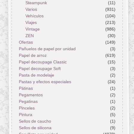
Steampunk
(11)
Varios
(931)
Vehículos
(104)
Viajes
(213)
Vintage
(986)
ZEN
(30)
Ofertas
(149)
Pañuelos de papel por unidad
(3)
Papel de arroz
(619)
Papel decoupage Classic
(15)
Papel decoupage Soft
(3)
Pasta de modelaje
(2)
Pastas y efectos especiales
(24)
Pátinas
(1)
Pegamentos
(2)
Pegatinas
(1)
Pinceles
(2)
Pintura
(5)
Sellos de caucho
(1)
Sellos de silicona
(9)