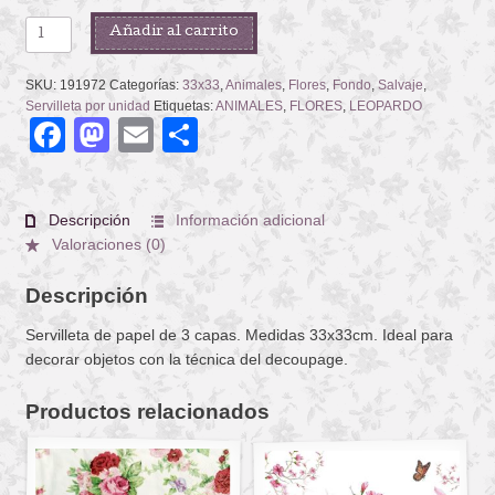
AMUR
Añadir al carrito
cantidad
SKU:
191972
Categorías:
33x33
,
Animales
,
Flores
,
Fondo
,
Salvaje
,
Servilleta por unidad
Etiquetas:
ANIMALES
,
FLORES
,
LEOPARDO
Facebook
Mastodon
Email
Compartir
Descripción
Información adicional
Valoraciones (0)
Descripción
Servilleta de papel de 3 capas. Medidas 33x33cm. Ideal para
decorar objetos con la técnica del decoupage.
Productos relacionados