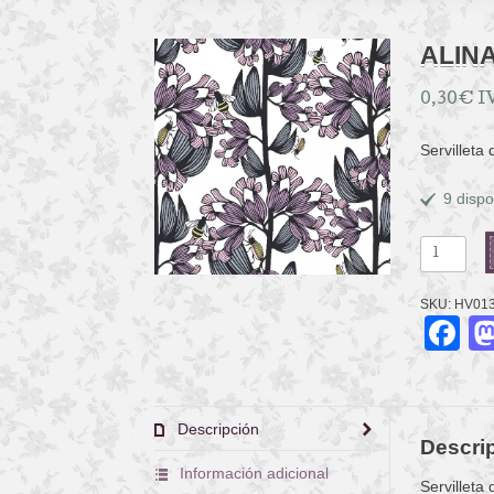
ALIN
0,30
€
I
Servilleta
9 dispo
ALINA
cantidad
SKU:
HV01
F
Descripción
Descri
Información adicional
Servilleta