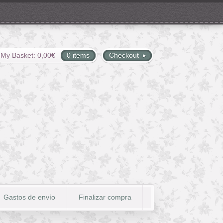
My Basket:
0,00
€
0 items
Checkout
Gastos de envío
Finalizar compra