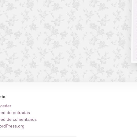
eta
cceder
ed de entradas
ed de comentarios
rdPress.org