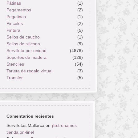
Pátinas
(1)
Pegamentos
(2)
Pegatinas
(1)
Pinceles
(2)
Pintura
(5)
Sellos de caucho
(1)
Sellos de silicona
(9)
Servilleta por unidad
(4878)
Soportes de madera
(128)
Stenciles
(54)
Tarjeta de regalo virtual
(3)
Transfer
(5)
Comentarios recientes
Servilletas Mallorca
en
¡Estrenamos
tienda on-line!