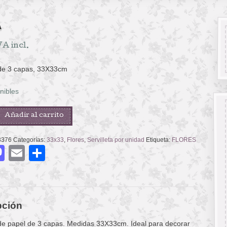
A
VA incl.
 de 3 capas, 33X33cm
nibles
Añadir al carrito
3376
Categorías:
33x33
,
Flores
,
Servilleta por unidad
Etiqueta:
FLORES
acebook
Mastodon
Email
Compartir
pción
 de papel de 3 capas. Medidas 33X33cm. Ideal para decorar