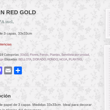
N RED GOLD
VA incl.
 de 3 capas, 33x33cm
stencias
19
Categorías:
33x33
,
Flores
,
Fondo
,
Plantas
,
Servilleta por unidad
,
age
Etiquetas:
BELLOTA
,
DORADO
,
FONDO
,
HOJA
,
PLANTAS
,
acebook
Mastodon
Email
Compartir
pción
 de papel de 3 capas. Medidas 33x33cm. Ideal para decorar
n la técnica del decoupage.