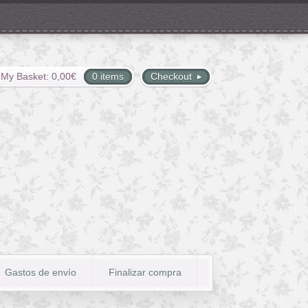
My Basket:
0,00
€
0 items
Checkout
Gastos de envío
Finalizar compra