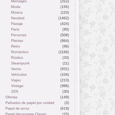
Mensajes
(252)
Moda
(155)
Música
(110)
Navidad
(1462)
Paisaje
(424)
Paris
(90)
Personas
(508)
Plantas
(864)
Retro
(96)
Romántico
(1166)
Rústico
(33)
Steampunk
(11)
Varios
(931)
Vehículos
(104)
Viajes
(213)
Vintage
(986)
ZEN
(30)
Ofertas
(149)
Pañuelos de papel por unidad
(3)
Papel de arroz
(619)
Papel decoupage Classic
(15)