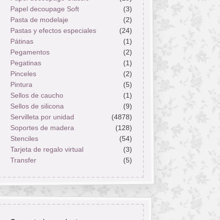
Papel decoupage Soft
(3)
Pasta de modelaje
(2)
Pastas y efectos especiales
(24)
Pátinas
(1)
Pegamentos
(2)
Pegatinas
(1)
Pinceles
(2)
Pintura
(5)
Sellos de caucho
(1)
Sellos de silicona
(9)
Servilleta por unidad
(4878)
Soportes de madera
(128)
Stenciles
(54)
Tarjeta de regalo virtual
(3)
Transfer
(5)