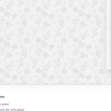
eta
cceder
ed de entradas