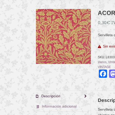
ACOR
0,30
€
I
Servilleta
Sin exi
SKU:
L8303
Varios
,
Vint
VINTAGE
F
Descripción
Descri
Información adicional
Servilleta
objetos co