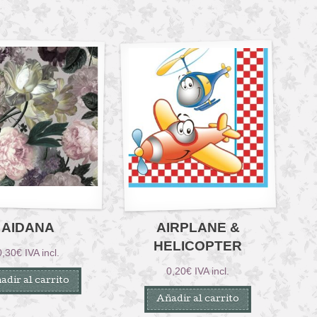
AIDANA
AIRPLANE &
HELICOPTER
0,30
€
IVA incl.
0,20
€
IVA incl.
adir al carrito
Añadir al carrito