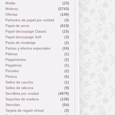
Molde
(23)
Motivos
(5743)
Ofertas
(149)
Pañuelos de papel por unidad
(3)
Papel de arroz
(619)
Papel decoupage Classic
(15)
Papel decoupage Soft
(3)
Pasta de modelaje
(2)
Pastas y efectos especiales
(24)
Pátinas
(1)
Pegamentos
(2)
Pegatinas
(1)
Pinceles
(2)
Pintura
(5)
Sellos de caucho
(1)
Sellos de silicona
(9)
Servilleta por unidad
(4878)
Soportes de madera
(128)
Stenciles
(54)
Tarjeta de regalo virtual
(3)