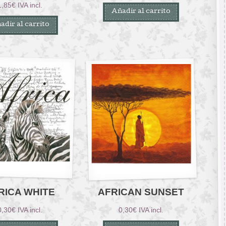
1,85
€
IVA incl.
Añadir al carrito
adir al carrito
RICA WHITE
AFRICAN SUNSET
0,30
€
IVA incl.
0,30
€
IVA incl.