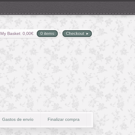
My Basket:
0,00
€
0 items
Checkout
Gastos de envío
Finalizar compra