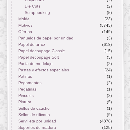
Die Cuts
(2)
Scrapbooking
(5)
Molde
(23)
Motivos
(5743)
Ofertas
(149)
Pañuelos de papel por unidad
(3)
Papel de arroz
(619)
Papel decoupage Classic
(15)
Papel decoupage Soft
(3)
Pasta de modelaje
(2)
Pastas y efectos especiales
(24)
Pátinas
(1)
Pegamentos
(2)
Pegatinas
(1)
Pinceles
(2)
Pintura
(5)
Sellos de caucho
(1)
Sellos de silicona
(9)
Servilleta por unidad
(4878)
Soportes de madera
(128)