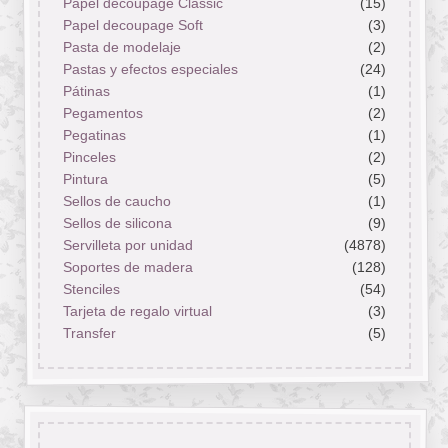
Papel decoupage Classic
(15)
Papel decoupage Soft
(3)
Pasta de modelaje
(2)
Pastas y efectos especiales
(24)
Pátinas
(1)
Pegamentos
(2)
Pegatinas
(1)
Pinceles
(2)
Pintura
(5)
Sellos de caucho
(1)
Sellos de silicona
(9)
Servilleta por unidad
(4878)
Soportes de madera
(128)
Stenciles
(54)
Tarjeta de regalo virtual
(3)
Transfer
(5)