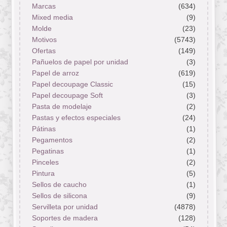
Marcas
(634)
Mixed media
(9)
Molde
(23)
Motivos
(5743)
Ofertas
(149)
Pañuelos de papel por unidad
(3)
Papel de arroz
(619)
Papel decoupage Classic
(15)
Papel decoupage Soft
(3)
Pasta de modelaje
(2)
Pastas y efectos especiales
(24)
Pátinas
(1)
Pegamentos
(2)
Pegatinas
(1)
Pinceles
(2)
Pintura
(5)
Sellos de caucho
(1)
Sellos de silicona
(9)
Servilleta por unidad
(4878)
Soportes de madera
(128)