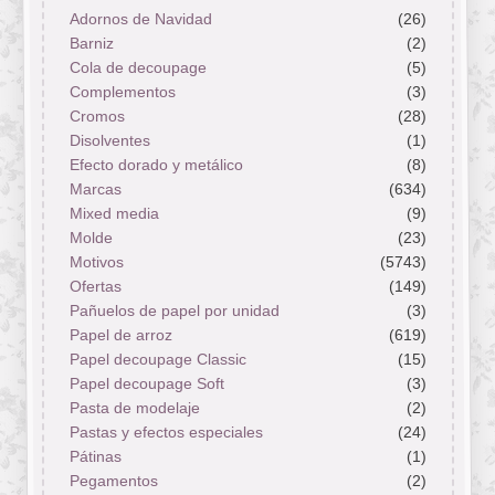
Adornos de Navidad
(26)
Barniz
(2)
Cola de decoupage
(5)
Complementos
(3)
Cromos
(28)
Disolventes
(1)
Efecto dorado y metálico
(8)
Marcas
(634)
Mixed media
(9)
Molde
(23)
Motivos
(5743)
Ofertas
(149)
Pañuelos de papel por unidad
(3)
Papel de arroz
(619)
Papel decoupage Classic
(15)
Papel decoupage Soft
(3)
Pasta de modelaje
(2)
Pastas y efectos especiales
(24)
Pátinas
(1)
Pegamentos
(2)