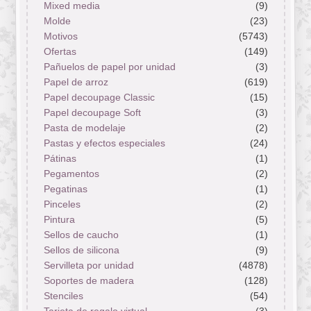
Mixed media
(9)
Molde
(23)
Motivos
(5743)
Ofertas
(149)
Pañuelos de papel por unidad
(3)
Papel de arroz
(619)
Papel decoupage Classic
(15)
Papel decoupage Soft
(3)
Pasta de modelaje
(2)
Pastas y efectos especiales
(24)
Pátinas
(1)
Pegamentos
(2)
Pegatinas
(1)
Pinceles
(2)
Pintura
(5)
Sellos de caucho
(1)
Sellos de silicona
(9)
Servilleta por unidad
(4878)
Soportes de madera
(128)
Stenciles
(54)
Tarjeta de regalo virtual
(3)