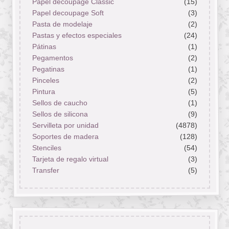
Papel decoupage Classic
(15)
Papel decoupage Soft
(3)
Pasta de modelaje
(2)
Pastas y efectos especiales
(24)
Pátinas
(1)
Pegamentos
(2)
Pegatinas
(1)
Pinceles
(2)
Pintura
(5)
Sellos de caucho
(1)
Sellos de silicona
(9)
Servilleta por unidad
(4878)
Soportes de madera
(128)
Stenciles
(54)
Tarjeta de regalo virtual
(3)
Transfer
(5)