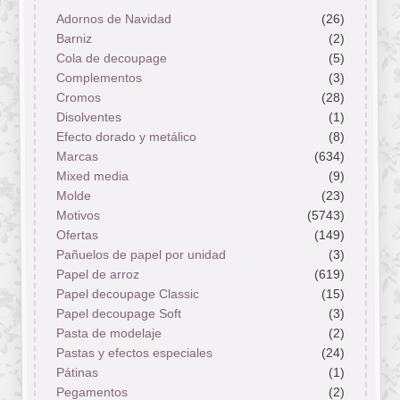
Adornos de Navidad
(26)
Barniz
(2)
Cola de decoupage
(5)
Complementos
(3)
Cromos
(28)
Disolventes
(1)
Efecto dorado y metálico
(8)
Marcas
(634)
Mixed media
(9)
Molde
(23)
Motivos
(5743)
Ofertas
(149)
Pañuelos de papel por unidad
(3)
Papel de arroz
(619)
Papel decoupage Classic
(15)
Papel decoupage Soft
(3)
Pasta de modelaje
(2)
Pastas y efectos especiales
(24)
Pátinas
(1)
Pegamentos
(2)