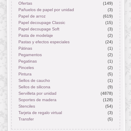
Ofertas
(149)
Pañuelos de papel por unidad
(3)
Papel de arroz
(619)
Papel decoupage Classic
(15)
Papel decoupage Soft
(3)
Pasta de modelaje
(2)
Pastas y efectos especiales
(24)
Pátinas
(1)
Pegamentos
(2)
Pegatinas
(1)
Pinceles
(2)
Pintura
(5)
Sellos de caucho
(1)
Sellos de silicona
(9)
Servilleta por unidad
(4878)
Soportes de madera
(128)
Stenciles
(54)
Tarjeta de regalo virtual
(3)
Transfer
(5)