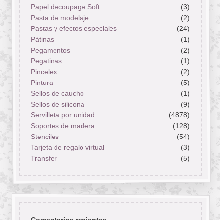
Papel decoupage Soft
(3)
Pasta de modelaje
(2)
Pastas y efectos especiales
(24)
Pátinas
(1)
Pegamentos
(2)
Pegatinas
(1)
Pinceles
(2)
Pintura
(5)
Sellos de caucho
(1)
Sellos de silicona
(9)
Servilleta por unidad
(4878)
Soportes de madera
(128)
Stenciles
(54)
Tarjeta de regalo virtual
(3)
Transfer
(5)
Comentarios recientes