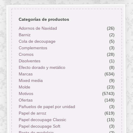
Categorías de productos
Adornos de Navidad
(26)
Barniz
(2)
Cola de decoupage
(5)
Complementos
(3)
Cromos
(28)
Disolventes
(1)
Efecto dorado y metálico
(8)
Marcas
(634)
Mixed media
(9)
Molde
(23)
Motivos
(5743)
Ofertas
(149)
Pañuelos de papel por unidad
(3)
Papel de arroz
(619)
Papel decoupage Classic
(15)
Papel decoupage Soft
(3)
Pasta de modelaje
(2)