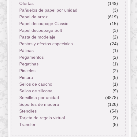
Ofertas
(149)
Pañuelos de papel por unidad
(3)
Papel de arroz
(619)
Papel decoupage Classic
(15)
Papel decoupage Soft
(3)
Pasta de modelaje
(2)
Pastas y efectos especiales
(24)
Pátinas
(1)
Pegamentos
(2)
Pegatinas
(1)
Pinceles
(2)
Pintura
(5)
Sellos de caucho
(1)
Sellos de silicona
(9)
Servilleta por unidad
(4878)
Soportes de madera
(128)
Stenciles
(54)
Tarjeta de regalo virtual
(3)
Transfer
(5)