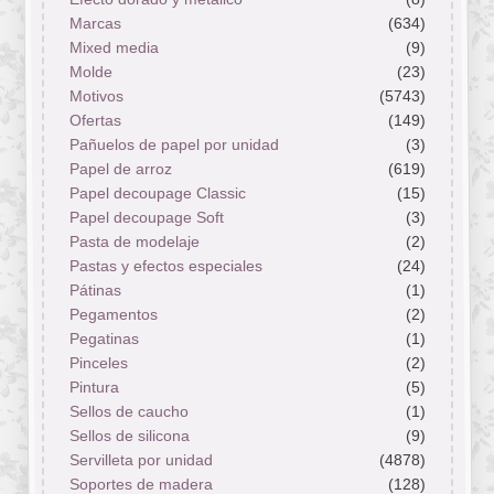
Marcas
(634)
Mixed media
(9)
Molde
(23)
Motivos
(5743)
Ofertas
(149)
Pañuelos de papel por unidad
(3)
Papel de arroz
(619)
Papel decoupage Classic
(15)
Papel decoupage Soft
(3)
Pasta de modelaje
(2)
Pastas y efectos especiales
(24)
Pátinas
(1)
Pegamentos
(2)
Pegatinas
(1)
Pinceles
(2)
Pintura
(5)
Sellos de caucho
(1)
Sellos de silicona
(9)
Servilleta por unidad
(4878)
Soportes de madera
(128)