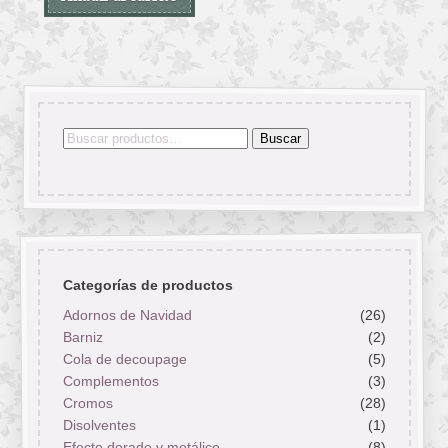
Buscar
Buscar
por:
Categorías de productos
Adornos de Navidad
(26)
Barniz
(2)
Cola de decoupage
(5)
Complementos
(3)
Cromos
(28)
Disolventes
(1)
Efecto dorado y metálico
(8)