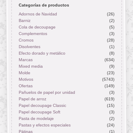
Categorías de productos
Adornos de Navidad
(26)
Barniz
(2)
Cola de decoupage
(5)
Complementos
(3)
Cromos
(28)
Disolventes
(1)
Efecto dorado y metálico
(8)
Marcas
(634)
Mixed media
(9)
Molde
(23)
Motivos
(5743)
Ofertas
(149)
Pañuelos de papel por unidad
(3)
Papel de arroz
(619)
Papel decoupage Classic
(15)
Papel decoupage Soft
(3)
Pasta de modelaje
(2)
Pastas y efectos especiales
(24)
Pátinas
(1)