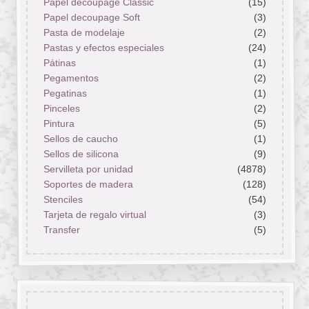
Papel decoupage Classic
(15)
Papel decoupage Soft
(3)
Pasta de modelaje
(2)
Pastas y efectos especiales
(24)
Pátinas
(1)
Pegamentos
(2)
Pegatinas
(1)
Pinceles
(2)
Pintura
(5)
Sellos de caucho
(1)
Sellos de silicona
(9)
Servilleta por unidad
(4878)
Soportes de madera
(128)
Stenciles
(54)
Tarjeta de regalo virtual
(3)
Transfer
(5)