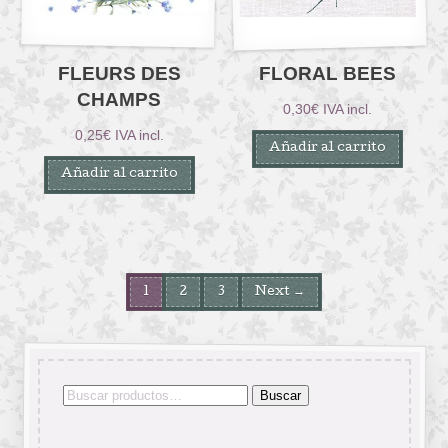
FLEURS DES
FLORAL BEES
CHAMPS
0,30
€
IVA incl.
0,25
€
IVA incl.
Añadir al carrito
Añadir al carrito
1
2
3
Next →
Buscar
Buscar
por: